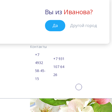
Вы из
Иванова?
Иваново
Да
Другой город
Курсы
Цены
Расписание
Новости
График работы школ в 
Главная
Контакты
14.04.2022
+7
График работы 
+7 931
4932
107 64
58-45-
праздники
26
15