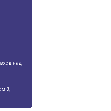
(вход над
м 3,