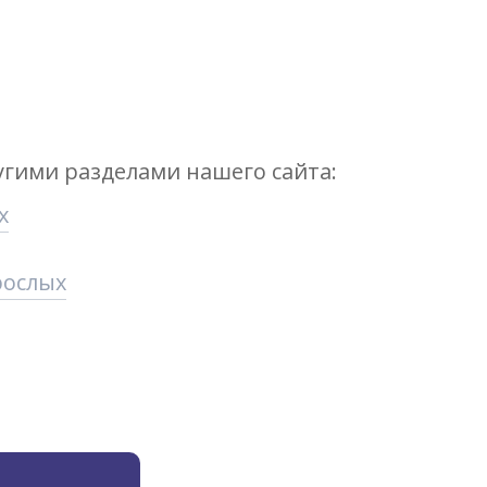
угими разделами нашего сайта:
х
рослых