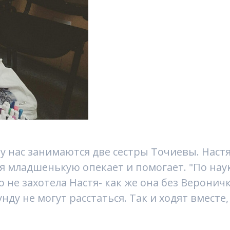
у нас занимаются две сестры Точиевы. Настя
мя младшенькую опекает и помогает. "По нау
о не захотела Настя- как же она без Веронич
нду не могут расстаться. Так и ходят вместе,