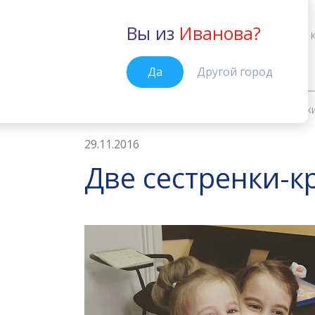
Вы из
Иванова?
Иваново
Да
Другой город
Новости
Две сестренки-красотки
Главная
29.11.2016
Две сестренки-кр