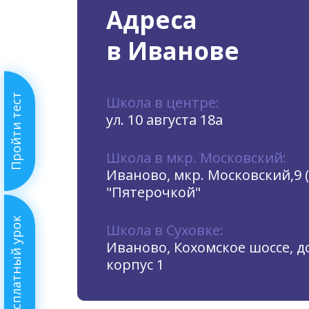
Адреса
в Иванове
Пройти тест
Школа в центре:
ул. 10 августа 18а
Школа в мкр. Московский:
Иваново, мкр. Московский,9 
"Пятерочкой"
Бесплатный урок
Школа в Суховке:
Иваново, Кохомское шоссе, до
корпус 1