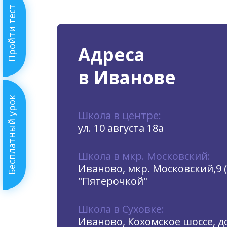
Пройти тест
Адреса
в Иванове
Бесплатный урок
Школа в центре:
ул. 10 августа 18а
Школа в мкр. Московский:
Иваново, мкр. Московский,9 
"Пятерочкой"
Школа в Суховке:
Иваново, Кохомское шоссе, до