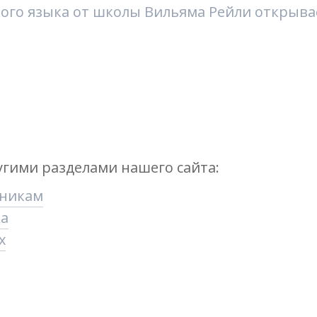
ого языка от школы Вильяма Рейли открывае
угими разделами нашего сайта:
ьникам
ка
х