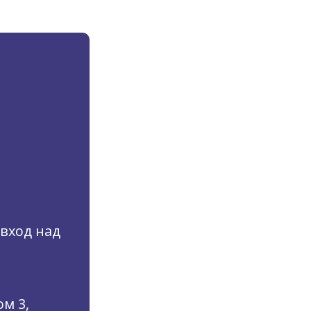
(вход над
м 3,