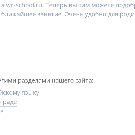
та wr-school.ru. Теперь вы там можете подо
а ближайшее занятие! Очень удобно для род
угими разделами нашего сайта:
ийскому языку
нграде
ов