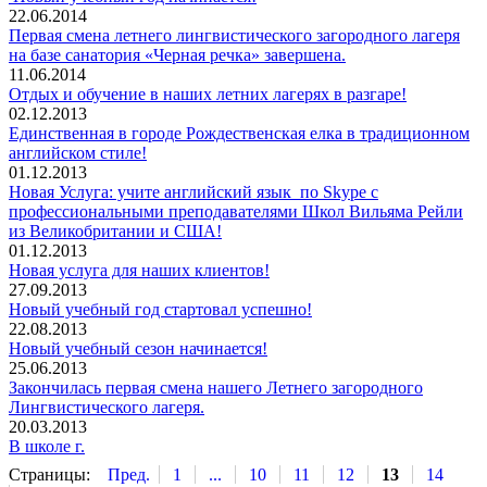
22.06.2014
Первая смена летнего лингвистического загородного лагеря
на базе санатория «Черная речка» завершена.
11.06.2014
Отдых и обучение в наших летних лагерях в разгаре!
02.12.2013
Единственная в городе Рождественская елка в традиционном
английском стиле!
01.12.2013
Новая Услуга: учите английский язык по Skype с
профессиональными преподавателями Школ Вильяма Рейли
из Великобритании и США!
01.12.2013
Новая услуга для наших клиентов!
27.09.2013
Новый учебный год стартовал успешно!
22.08.2013
Новый учебный сезон начинается!
25.06.2013
Закончилась первая смена нашего Летнего загородного
Лингвистического лагеря.
20.03.2013
В школе г.
Страницы:
Пред.
1
...
10
11
12
13
14