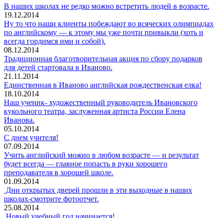
В наших школах не редко можно встретить людей в возрасте.
19.12.2014
Ну то что наши клиенты побеждают во всяческих олимпиадах
по английскому — к этому мы уже почти привыкли (хоть и
всегда гордимся ими и собой).
08.12.2014
Традиционная благотворительная акция по сбору подарков
для детей стартовала в Иваново.
21.11.2014
Единственная в Иваново английская рождественская елка!
18.10.2014
Наш ученик- художественный руководитель Ивановского
кукольного театра, заслуженная артиста России Елена
Иванова.
05.10.2014
С днем учителя!
07.09.2014
Учить английский можно в любом возрасте — и результат
будет всегда — главное попасть в руки хорошего
преподавателя в хорошей школе.
01.09.2014
Дни открытых дверей прошли в эти выходные в наших
школах-смотрите фотоотчет.
25.08.2014
Новый учебный год начинается!