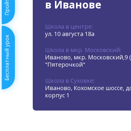
в Иванове
Школа в центре:
ул. 10 августа 18а
Бесплатный урок
Школа в мкр. Московский:
Иваново, мкр. Московский,9 
"Пятерочкой"
Школа в Суховке:
Иваново, Кохомское шоссе, до
корпус 1