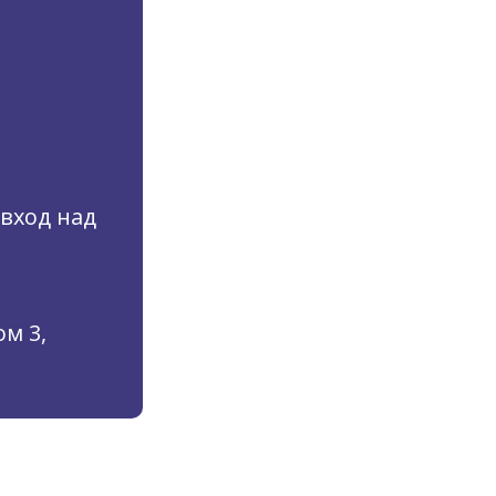
(вход над
м 3,