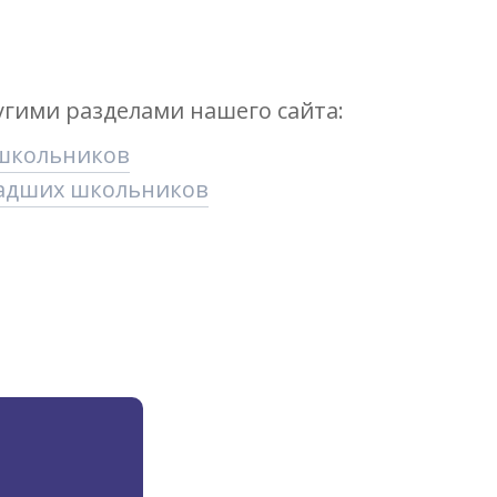
угими разделами нашего сайта:
ошкольников
ладших школьников