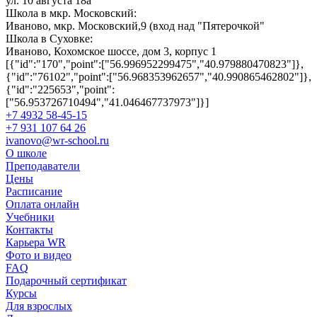
ул. 10 августа 18а
Школа в мкр. Московский:
Иваново, мкр. Московский,9 (вход над "Пятерочкой"
Школа в Суховке:
Иваново, Кохомское шоссе, дом 3, корпус 1
[{"id":"170","point":["56.996952299475","40.979880470823"]},
{"id":"76102","point":["56.968353962657","40.990865462802"]},
{"id":"225653","point":
["56.953726710494","41.046467737973"]}]
+7 4932 58-45-15
+7 931 107 64 26
ivanovo@wr-school.ru
О школе
Преподаватели
Цены
Расписание
Оплата онлайн
Учебники
Контакты
Карьера WR
Фото и видео
FAQ
Подарочный сертификат
Курсы
Для взрослых