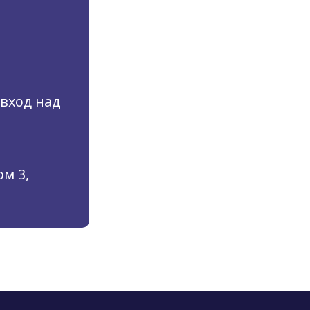
(вход над
м 3,