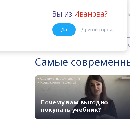
Вы из
Иванова?
Иваново
Да
Другой город
Учебные материалы
Outcomes: U
Главная
Самые современные
Почему вам выгодно
покупать учебник?