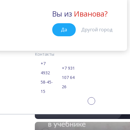
Вы из
Иванова?
Иваново
Да
Другой город
Курсы
Цены
Расписание
Учебные материалы
English File:
Главная
Контакты
Самые современные
+7
+7 931
4932
107 64
58-45-
26
15
Почему вам выгодно покуп