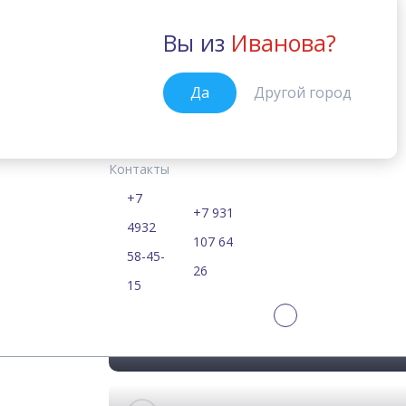
Вы из
Иванова?
Иваново
Да
Другой город
Курсы
Цены
Расписание
Учебные материалы
English File:
Главная
Контакты
Самые современные
+7
+7 931
4932
107 64
58-45-
26
15
Почему вам выгодно покуп